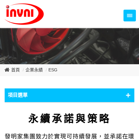
Temperature Control Series
70~79mm Series
80~89mm Series
Dish Fan Series
90~99mm Series
100mm 以上
首頁
企業永績
ESG
項目選單
ESG
永續承諾與策略
環境保護
社會責任
發明家集團致力於實現可持續發展，並承諾在環