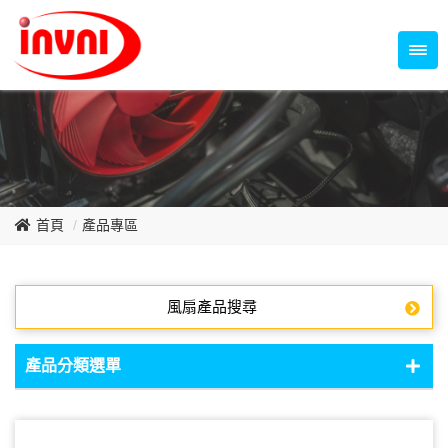
Temperature Control Series
70~79mm Series
80~89mm Series
Dish Fan Series
90~99mm Series
100mm 以上
首頁
產品專區
風扇產品搜尋
產品分類選單
DC Fan - DC軸流扇