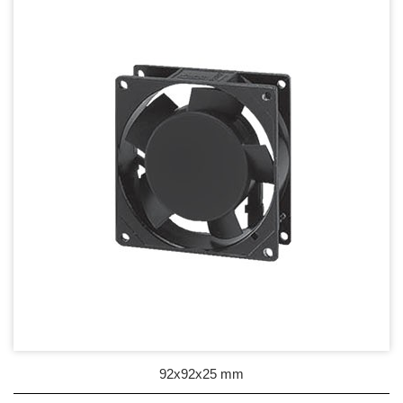
DC Blower - DC 渦流扇
AC Fan - AC 軸流扇
80mm Series
92mm Series
120mm series
171mm Series
176mm Series
254mm Series
AC Blower - AC 渦流扇
EC Fan - EC節能風扇
92x92x25 mm
Dust & Water proof - 防塵、防水風扇