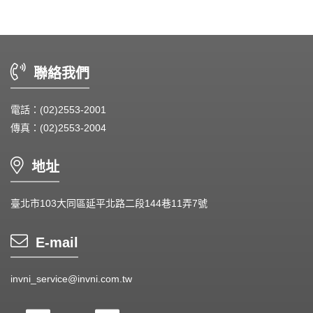
Heat Sink - 散熱片
Cooler - 散熱模組
聯絡我們
Intel Standard - 英特爾CPU散熱器
電話：(02)2553-2001
Back Plate - 背板
傳真：(02)2553-2004
Thermal interface material - 導熱材料
地址
Fan Guard - 保護網
Wire processing-線材加工
臺北市103大同區延平北路二段144巷11弄7號
Fan Tray-風扇支架
E-mail
IN STOCK - 現貨區
invni_service@invni.com.tw