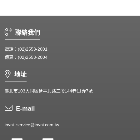
Heat Sink - 散熱片
Cooler - 散熱模組
聯絡我們
Intel Standard - 英特爾CPU散熱器
電話：(02)2553-2001
Back Plate - 背板
傳真：(02)2553-2004
Thermal interface material - 導熱材料
地址
Fan Guard - 保護網
Wire processing-線材加工
臺北市103大同區延平北路二段144巷11弄7號
Fan Tray-風扇支架
E-mail
IN STOCK - 現貨區
invni_service@invni.com.tw