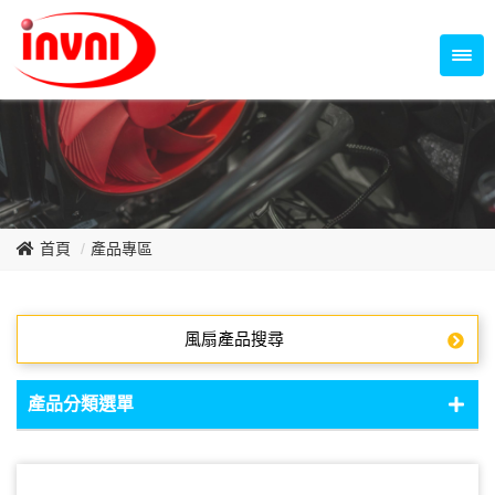
Temperature Control Series
70~79mm Series
80~89mm Series
Dish Fan Series
90~99mm Series
100mm 以上
首頁
產品專區
風扇產品搜尋
產品分類選單
DC Fan - DC軸流扇