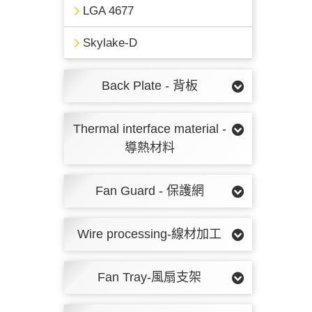
LGA 4677
Skylake-D
Back Plate - 背板
Thermal interface material -
導熱材料
Fan Guard - 保護網
Wire processing-線材加工
Fan Tray-風扇支架