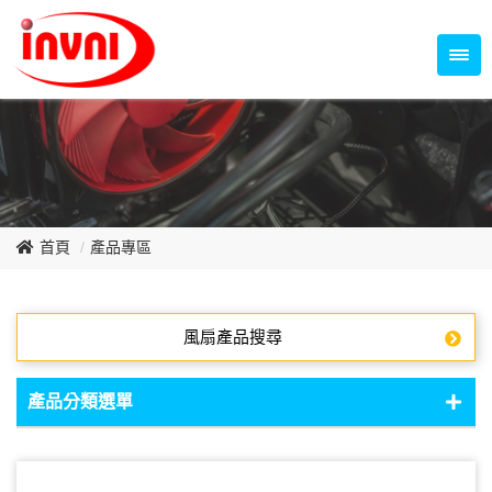
Temperature Control Series
70~79mm Series
80~89mm Series
Dish Fan Series
90~99mm Series
100mm 以上
首頁
產品專區
風扇產品搜尋
產品分類選單
DC Fan - DC軸流扇