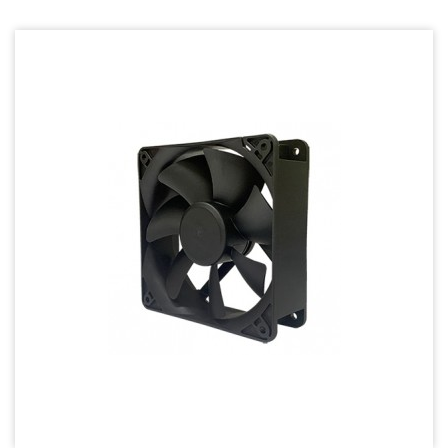
Wire processing-線材加工
Fan Tray-風扇支架
IN STOCK - 現貨區
20~29mm Series
30~39mm Series
40~49mm Series
50~59mm Series
60~69mm Series
70~79mm Series
80~89mm Series