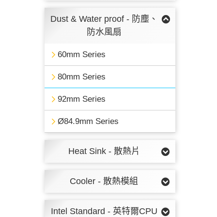
Dust & Water proof - 防塵、
防水風扇
60mm Series
80mm Series
92mm Series
Ø84.9mm Series
Heat Sink - 散熱片
Cooler - 散熱模組
Intel Standard - 英特爾CPU