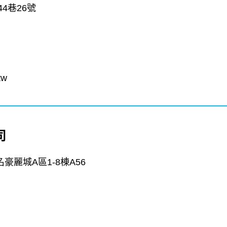
4巷26號
tw
司
麗城A區1-8棟A56