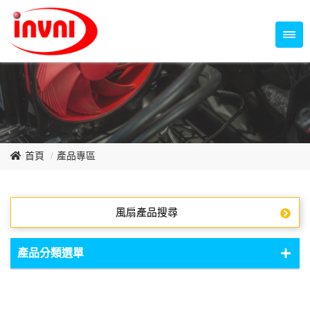
Temperature Control Series
70~79mm Series
80~89mm Series
Dish Fan Series
90~99mm Series
100mm 以上
首頁
產品專區
風扇產品搜尋
產品分類選單
DC Fan - DC軸流扇