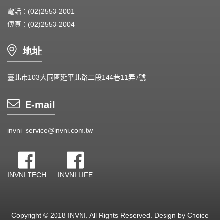
電話：(02)2553-2001
傳真：(02)2553-2004
地址
臺北市103大同區延平北路二段144巷11弄7號
E-mail
invni_service@invni.com.tw
INVNI TECH
INVNI LIFE
Copyright © 2018 INVNI. All Rights Reserved.
Design by
Choice